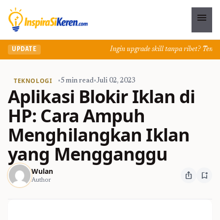
menu
Ingin upgrade skill tanpa ribet? Temukan 
UPDATE
TEKNOLOGI
•
5 min read
•
Juli 02, 2023
Aplikasi Blokir Iklan di
HP: Cara Ampuh
Menghilangkan Iklan
yang Mengganggu
Wulan
ios_share
bookmark_add
Author